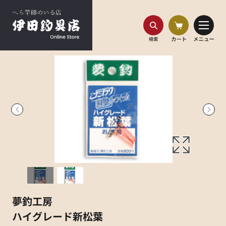
HOME
商品一覧
夢釣工房ハイグレード新松葉お徳用
商品番号:
syoumouhin037
夢釣工房
ハイグレード新松葉