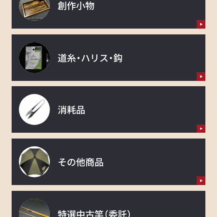
創作小物
道糸・ハリス・鈎
消耗品
その他商品
特選中古竿
（委託）