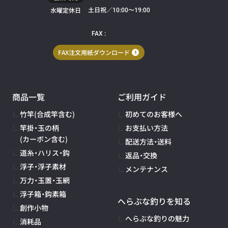
土日祝／
水曜定休日
10:00〜19:00
FAX :
FAX注文用紙ダウンロード
商品一覧
ご利用ガイド
竹竿(合成竿含む)
初めてのお客様へ
竿掛・玉の柄
お支払い方法
(カーボン含む)
配送方法・送料
道糸・ハリス・鈎
返品・交換
浮子・浮子素材
メンテナンス
万力・玉置・玉網
浮子箱・鈎素箱
へらぶな釣りを知る
創作小物
へらぶな釣りの魅力
消耗品