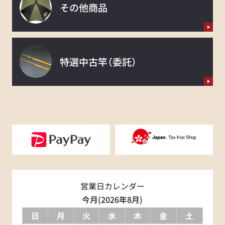
その他商品
特選中古竿
（委託）
営業日カレンダー
今月(2026年8月)
日
月
火
水
木
金
土