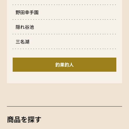
野田幸手園
隠れ谷池
三名湖
釣果釣人
商品を探す