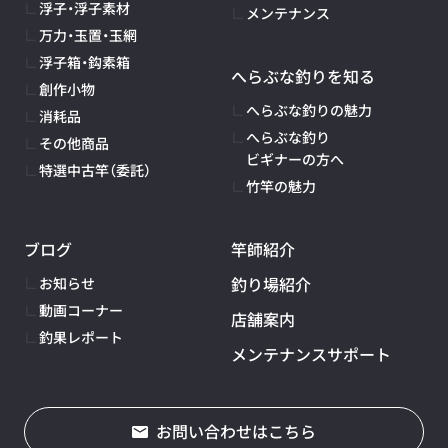
浮子・浮子素材
メンテナンス
万力・玉置・玉網
浮子箱・鈎素箱
へらぶな釣りを知る
創作小物
へらぶな釣りの魅力
消耗品
へらぶな釣り
その他商品
ビギナーの方へ
特選中古竿（委託）
竹竿の魅力
ブログ
竿師紹介
釣り場紹介
お知らせ
動画コーナー
店舗案内
釣果レポート
メンテナンスサポート
お問い合わせはこちら