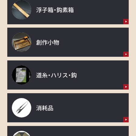
浮子箱・鈎素箱
創作小物
道糸・ハリス・鈎
消耗品