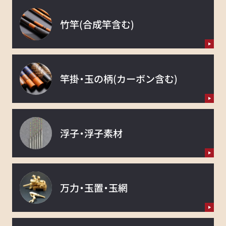
竹竿
(合成竿含む)
竿掛・玉の柄
(カーボン含む)
浮子・浮子素材
万力・玉置・玉網