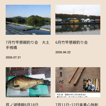
7月竹竿懇親釣り会 大土
6月竹竿懇親釣り会
手桟橋
2026.06.22
2026.07.21
芦ノ湖情報6月18日
7月11日・12日楽勇心独創