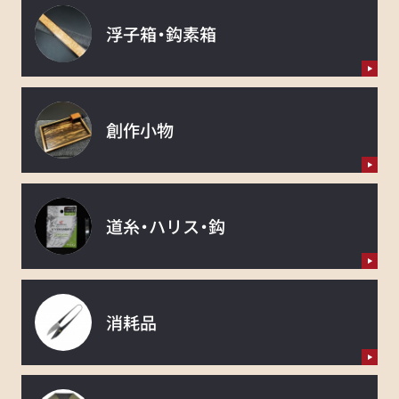
浮子箱・鈎素箱
創作小物
道糸・ハリス・鈎
消耗品