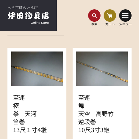
HOME
商品一覧
竹竿(合成竿含む)
商品一覧
至連
至連
極
舞
拳 天河
天空 高野竹
笛巻
逆段巻
13尺１寸4継
10尺3寸3継