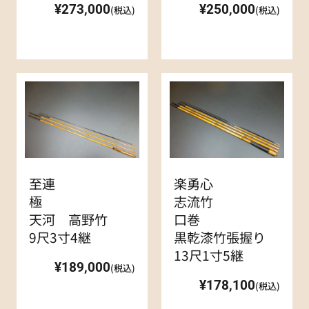
¥273,000
¥250,000
(税込)
(税込)
至連
楽勇心
極
志流竹
天河 高野竹
口巻
9尺3寸4継
黒乾漆竹張握り
13尺1寸5継
¥189,000
(税込)
¥178,100
(税込)