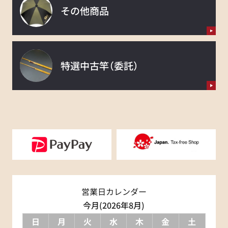
その他商品
特選中古竿
（委託）
営業日カレンダー
今月(2026年8月)
日
月
火
水
木
金
土