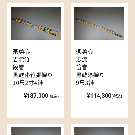
楽勇心
楽勇心
志流竹
志流
段巻
笛巻
黒乾漆竹張握り
黒乾漆握り
10尺2寸4継
9尺3継
¥137,000
¥114,300
(税込)
(税込)