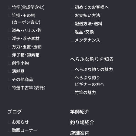
竹竿(合成竿含む)
初めてのお客様へ
竿掛・玉の柄
お支払い方法
(カーボン含む)
配送方法・送料
道糸・ハリス・鈎
返品・交換
浮子・浮子素材
メンテナンス
万力・玉置・玉網
浮子箱・鈎素箱
へらぶな釣りを知る
創作小物
へらぶな釣りの魅力
消耗品
へらぶな釣り
その他商品
ビギナーの方へ
特選中古竿（委託）
竹竿の魅力
ブログ
竿師紹介
釣り場紹介
お知らせ
動画コーナー
店舗案内