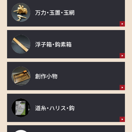
万力・玉置・玉網
浮子箱・鈎素箱
創作小物
道糸・ハリス・鈎