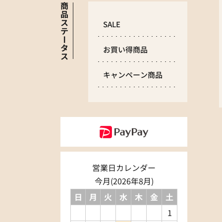
商
品
ス
SALE
テ
ー
タ
お買い得商品
ス
キャンペーン商品
営業日カレンダー
今月(2026年8月)
日
月
火
水
木
金
土
1