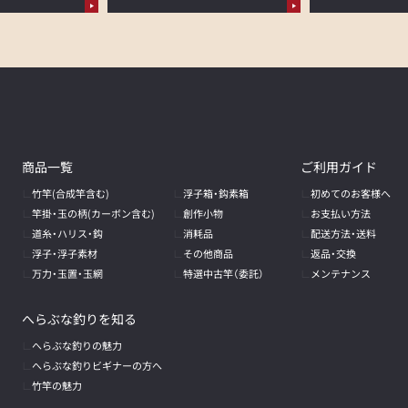
商品一覧
ご利用ガイド
竹竿(合成竿含む)
浮子箱・鈎素箱
初めてのお客様へ
竿掛・玉の柄
(カーボン含む)
創作小物
お支払い方法
道糸・ハリス・鈎
消耗品
配送方法・送料
浮子・浮子素材
その他商品
返品・交換
万力・玉置・玉網
特選中古竿（委託）
メンテナンス
へらぶな釣りを知る
へらぶな釣りの魅力
へらぶな釣りビギナーの方へ
竹竿の魅力