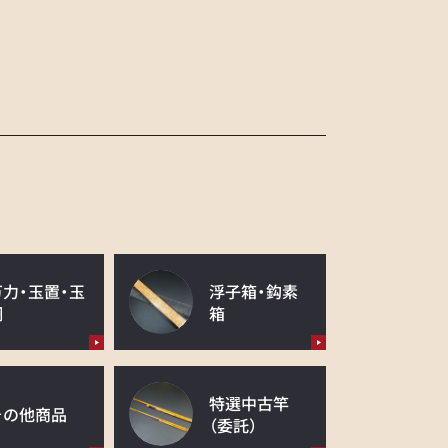
万力・玉置・玉
浮子箱・鈎素
網
箱
特選中古竿
その他商品
（委託）