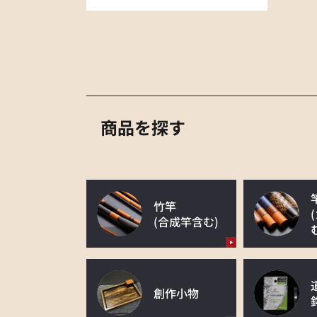
商品を探す
竹竿
(合成竿含む)
創作小物