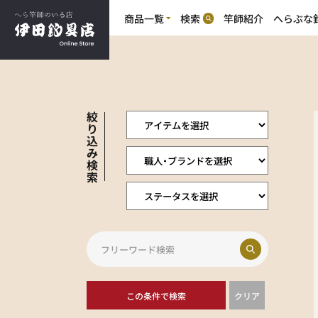
商品一覧
検索
竿師紹介
へらぶな
商
商品一覧
へらぶな釣り
品
竹竿(合成竿含む)
カ
へらぶな釣り
テ
竿掛・玉の柄(カーボン含む)
ゴ
竹竿の魅力
道糸・ハリス・鈎
リ
浮子・浮子素材
万力・玉置・玉網
絞
浮子箱・鈎素箱
り
創作小物
込
消耗品
み
その他商品
検
索
特選中古竿（委託）