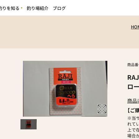
釣りを知る
釣り場紹介
ブログ
の魅力
HO
ビギナーの方へ
商品番
RA
ロー
商品
【ご
※当
れて
上で
場合