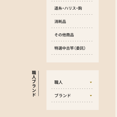
道糸・ハリス・鈎
消耗品
その他商品
特選中古竿
（委託）
職
人
ブ
職人
ラ
ン
ド
ブランド