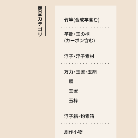
商
品
カ
竹竿
(合成竿含む)
テ
ゴ
リ
竿掛・玉の柄
(カーボン含む)
浮子・浮子素材
万力・玉置・玉網
頭
玉置
玉枠
浮子箱・鈎素箱
創作小物