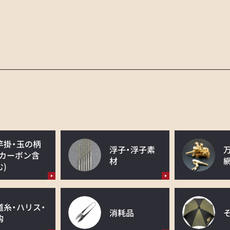
竿掛・玉の柄
浮子・浮子素
(カーボン含
材
む)
道糸・ハリス・
消耗品
鈎