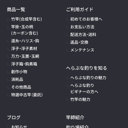
商品一覧
ご利用ガイド
竹竿(合成竿含む)
初めてのお客様へ
竿掛・玉の柄
お支払い方法
(カーボン含む)
配送方法・送料
道糸・ハリス・鈎
返品・交換
浮子・浮子素材
メンテナンス
万力・玉置・玉網
浮子箱・鈎素箱
へらぶな釣りを知る
創作小物
へらぶな釣りの魅力
消耗品
へらぶな釣り
その他商品
ビギナーの方へ
特選中古竿（委託）
竹竿の魅力
ブログ
竿師紹介
釣り場紹介
お知らせ