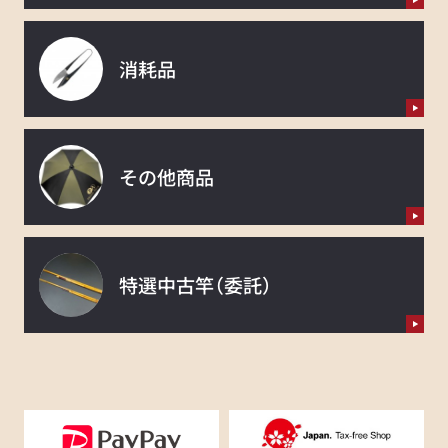
消耗品
その他商品
特選中古竿
（委託）