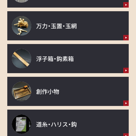
万力・玉置・玉網
浮子箱・鈎素箱
創作小物
道糸・ハリス・鈎