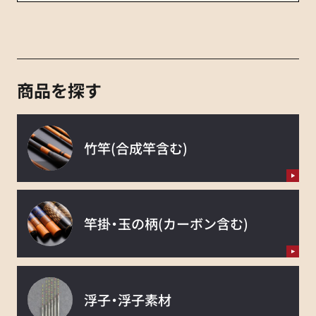
商品を探す
竹竿
(合成竿含む)
竿掛・玉の柄
(カーボン含む)
浮子・浮子素材