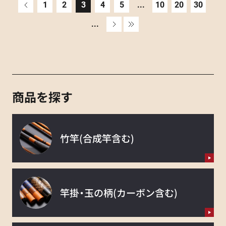
«
1
2
3
4
5
...
10
20
30
...
»
»
商品を探す
竹竿
(合成竿含む)
竿掛・玉の柄
(カーボン含む)