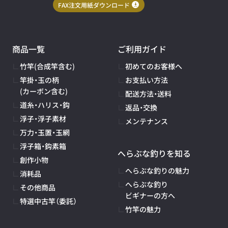
FAX注文用紙ダウンロード
商品一覧
ご利用ガイド
竹竿(合成竿含む)
初めてのお客様へ
竿掛・玉の柄
お支払い方法
(カーボン含む)
配送方法・送料
道糸・ハリス・鈎
返品・交換
浮子・浮子素材
メンテナンス
万力・玉置・玉網
浮子箱・鈎素箱
へらぶな釣りを知る
創作小物
へらぶな釣りの魅力
消耗品
へらぶな釣り
その他商品
ビギナーの方へ
特選中古竿（委託）
竹竿の魅力