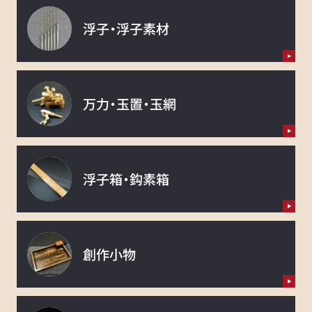
浮子・浮子素材
万力・玉置・玉網
浮子箱・鈎素箱
創作小物