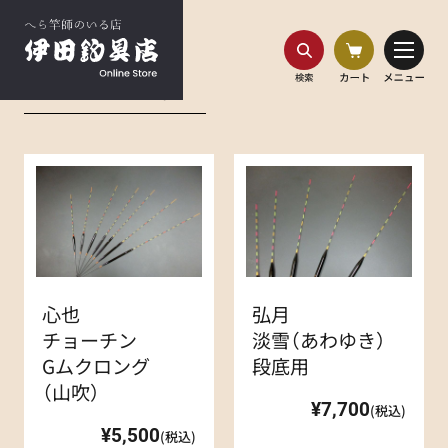
HOME
商品一覧
商品
商品一覧
心也
弘月
チョーチン
淡雪（あわゆき）
Gムクロング
段底用
（山吹）
¥7,700
(税込)
¥5,500
(税込)