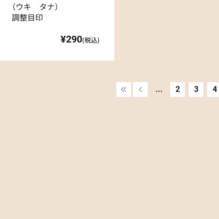
（ウキ タナ）
調整目印
¥290
(税込)
«
«
...
2
3
4