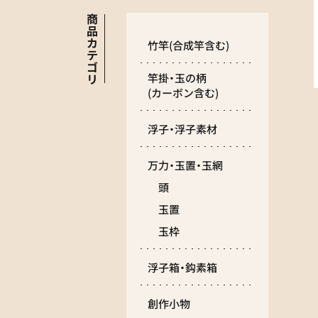
商
品
カ
竹竿
(合成竿含む)
テ
ゴ
リ
竿掛・玉の柄
(カーボン含む)
浮子・浮子素材
万力・玉置・玉網
頭
玉置
玉枠
浮子箱・鈎素箱
創作小物