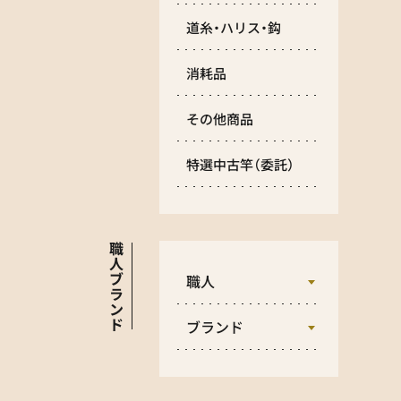
道糸・ハリス・鈎
消耗品
その他商品
特選中古竿
（委託）
職
人
ブ
職人
ラ
ン
ド
ブランド