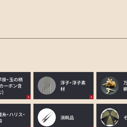
竿掛・玉の柄
浮子・浮子素
(カーボン含
材
む)
道糸・ハリス・
消耗品
鈎