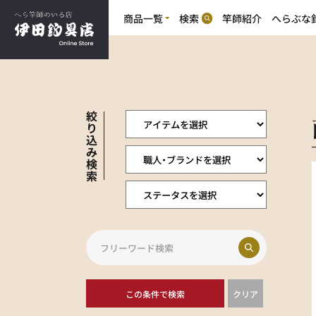
商品一覧
検索
竿師紹介
へらぶな
商
商品一覧
へらぶな釣り
品
竹竿(合成竿含む)
カ
へらぶな釣り
テ
竿掛・玉の柄(カーボン含む)
ゴ
竹竿の魅力
道糸・ハリス・鈎
リ
浮子・浮子素材
万力・玉置・玉網
絞
浮子箱・鈎素箱
り
創作小物
込
消耗品
み
その他商品
検
索
特選中古竿（委託）