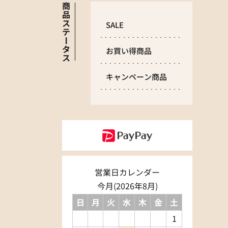
商
品
ス
SALE
テ
ー
タ
お買い得商品
ス
キャンペーン商品
営業日カレンダー
今月(2026年8月)
日
月
火
水
木
金
土
1