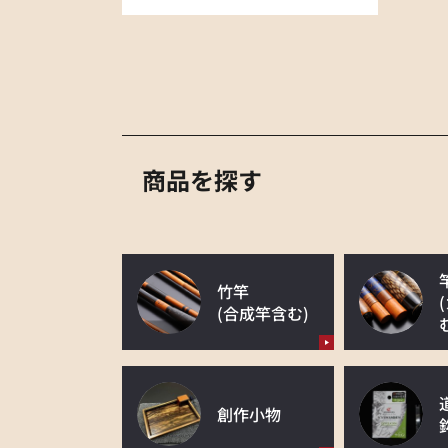
商品を探す
竹竿
(合成竿含む)
創作小物