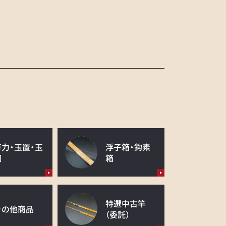
万力・玉置・玉
浮子箱・鈎素
網
箱
特選中古竿
その他商品
（委託）