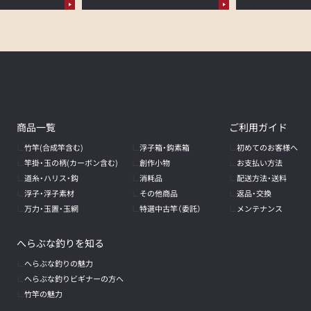
商品一覧
ご利用ガイド
竹竿(合成竿含む)
浮子箱・鈎素箱
初めてのお客様へ
竿掛・玉の柄
(カーボン含む)
創作小物
お支払い方法
道糸・ハリス・鈎
消耗品
配送方法・送料
浮子・浮子素材
その他商品
返品・交換
万力・玉置・玉網
特選中古竿（委託）
メンテナンス
へらぶな釣りを知る
へらぶな釣りの魅力
へらぶな釣りビギナーの方へ
竹竿の魅力