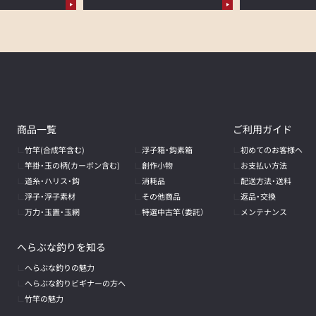
商品一覧
ご利用ガイド
竹竿(合成竿含む)
浮子箱・鈎素箱
初めてのお客様へ
竿掛・玉の柄
(カーボン含む)
創作小物
お支払い方法
道糸・ハリス・鈎
消耗品
配送方法・送料
浮子・浮子素材
その他商品
返品・交換
万力・玉置・玉網
特選中古竿（委託）
メンテナンス
へらぶな釣りを知る
へらぶな釣りの魅力
へらぶな釣りビギナーの方へ
竹竿の魅力