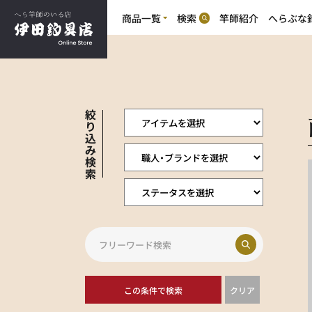
商品一覧
検索
竿師紹介
へらぶな
商
商品一覧
へらぶな釣り
品
竹竿(合成竿含む)
カ
へらぶな釣り
テ
竿掛・玉の柄(カーボン含む)
ゴ
竹竿の魅力
道糸・ハリス・鈎
リ
浮子・浮子素材
万力・玉置・玉網
絞
浮子箱・鈎素箱
り
創作小物
込
消耗品
み
その他商品
検
索
特選中古竿（委託）