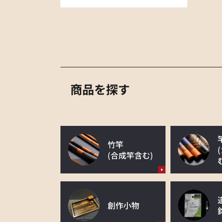
商品を探す
竹竿
(合成竿含む)
創作小物