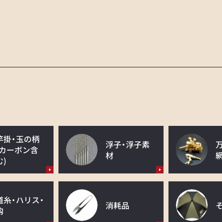
竿掛・玉の柄
浮子・浮子素
(カーボン含
材
む)
道糸・ハリス・
消耗品
鈎