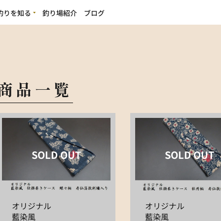
釣りを知る
釣り場紹介
ブログ
の魅力
ビギナーの方へ
商品一覧
SOLD OUT
SOLD OUT
オリジナル
オリジナル
藍染風
藍染風