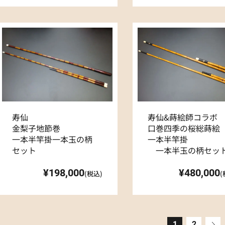
寿仙
寿仙&蒔絵師コラボ
金梨子地節巻
口巻四季の桜総蒔絵
一本半竿掛一本玉の柄
一本半竿掛
セット
一本半玉の柄セッ
¥198,000
¥480,000
(税込)
(
1
2
»