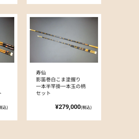
寿仙
影笛巻白こま塗握り
一本半竿掛一本玉の柄
ト
セット
¥279,000
税込)
(税込)