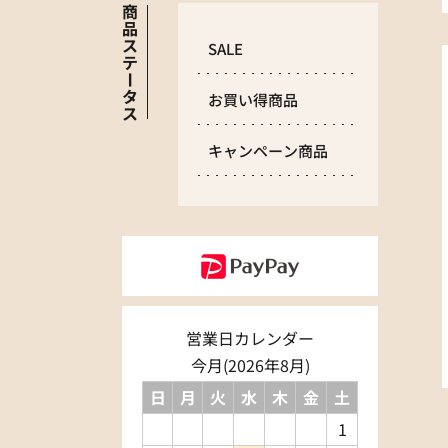
商
品
ス
SALE
テ
ー
タ
お買い得商品
ス
キャンペーン商品
営業日カレンダー
今月(2026年8月)
日
月
火
水
木
金
土
1