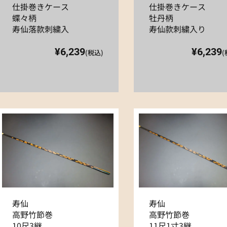
仕掛巻きケース
仕掛巻きケース
蝶々柄
牡丹柄
寿仙落款刺繍入
寿仙款刺繍入り
¥6,239
¥6,239
(税込)
(
寿仙
寿仙
高野竹節巻
高野竹節巻
10尺3継
11尺1寸3継