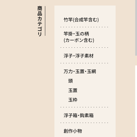
商
品
カ
竹竿
(合成竿含む)
テ
ゴ
リ
竿掛・玉の柄
(カーボン含む)
浮子・浮子素材
万力・玉置・玉網
頭
玉置
玉枠
浮子箱・鈎素箱
創作小物