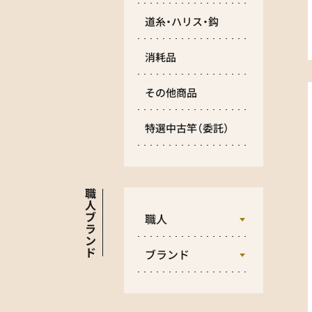
道糸・ハリス・鈎
消耗品
その他商品
特選中古竿
（委託）
職
人
ブ
職人
ラ
ン
ド
ブランド