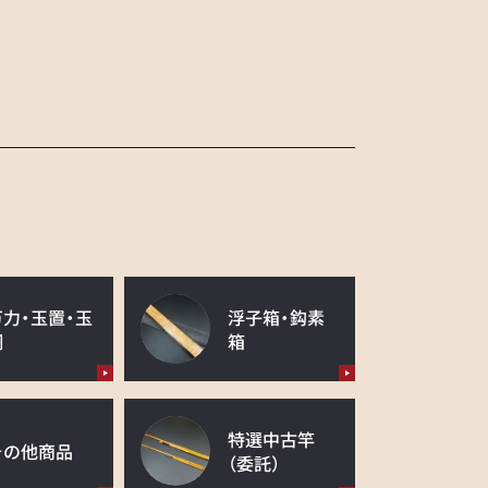
万力・玉置・玉
浮子箱・鈎素
網
箱
特選中古竿
その他商品
（委託）