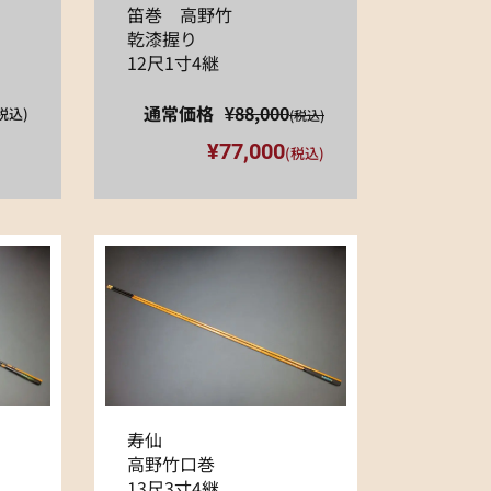
笛巻 高野竹
乾漆握り
12尺1寸4継
通常価格
¥88,000
税込)
(税込)
¥77,000
(税込)
寿仙
高野竹口巻
13尺3寸4継