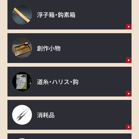
浮子箱・鈎素箱
創作小物
道糸・ハリス・鈎
消耗品