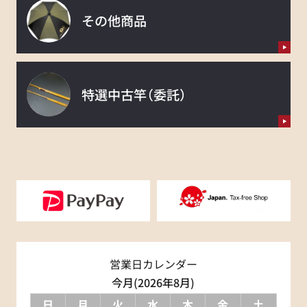
その他商品
特選中古竿
（委託）
営業日カレンダー
今月(2026年8月)
日
月
火
水
木
金
土