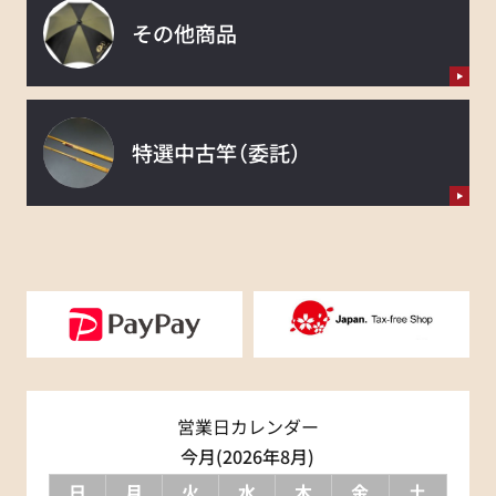
その他商品
特選中古竿
（委託）
営業日カレンダー
今月(2026年8月)
日
月
火
水
木
金
土