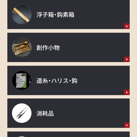
浮子箱・鈎素箱
創作小物
道糸・ハリス・鈎
消耗品