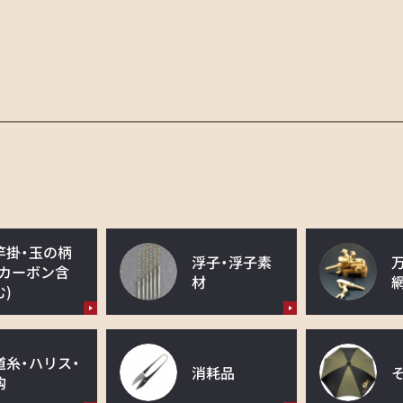
竿掛・玉の柄
浮子・浮子素
(カーボン含
材
む)
道糸・ハリス・
消耗品
鈎