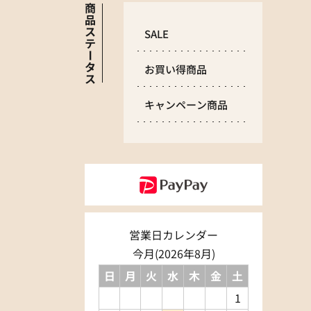
商
品
ス
SALE
テ
ー
タ
お買い得商品
ス
キャンペーン商品
営業日カレンダー
今月(2026年8月)
日
月
火
水
木
金
土
1