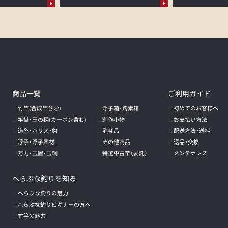
商品一覧
ご利用ガイド
竹竿(合成竿含む)
浮子箱・鈎素箱
初めてのお客様へ
竿掛・玉の柄
(カーボン含む)
創作小物
お支払い方法
道糸・ハリス・鈎
消耗品
配送方法・送料
浮子・浮子素材
その他商品
返品・交換
万力・玉置・玉網
特選中古竿（委託）
メンテナンス
へらぶな釣りを知る
へらぶな釣りの魅力
へらぶな釣りビギナーの方へ
竹竿の魅力