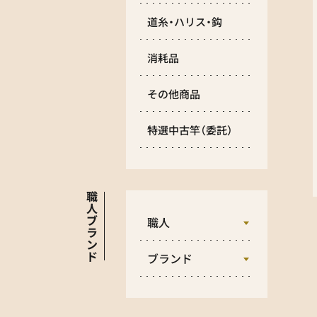
道糸・ハリス・鈎
消耗品
その他商品
特選中古竿
（委託）
職
人
ブ
職人
ラ
ン
ド
ブランド