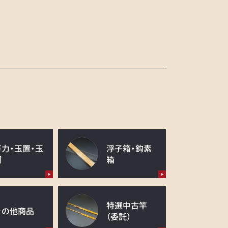
万力・玉置・玉
浮子箱・鈎素
網
箱
特選中古竿
その他商品
（委託）