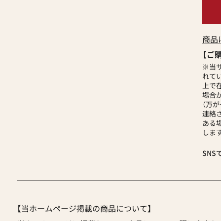
商品
【ご
※当
れて
上で
場合
（万
連絡
ある
します
SNS
【当ホームページ掲載の商品について】