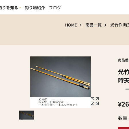
釣りを知る
釣り場紹介
ブログ
の魅力
HOME
商品一覧
光竹作 
ビギナーの方へ
商品番
光
時
一
¥26
数量