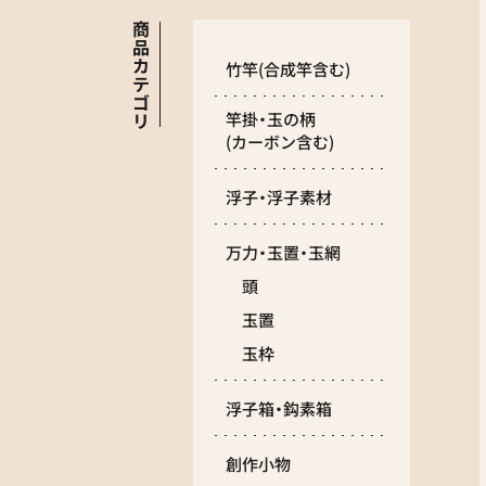
商
品
カ
竹竿
(合成竿含む)
テ
ゴ
リ
竿掛・玉の柄
(カーボン含む)
浮子・浮子素材
万力・玉置・玉網
頭
玉置
玉枠
浮子箱・鈎素箱
創作小物