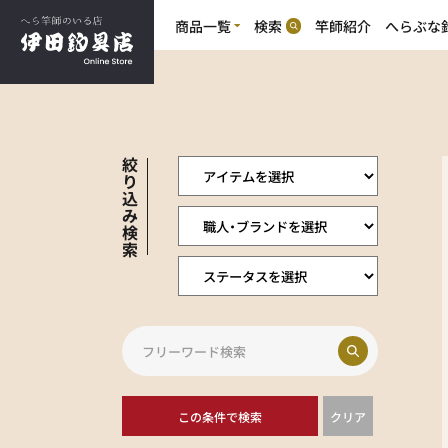
商品一覧
検索
竿師紹介
へらぶな
商
商品一覧
へらぶな釣り
品
竹竿(合成竿含む)
カ
へらぶな釣り
テ
竿掛・玉の柄(カーボン含む)
ゴ
竹竿の魅力
道糸・ハリス・鈎
リ
浮子・浮子素材
万力・玉置・玉網
絞
浮子箱・鈎素箱
り
創作小物
込
消耗品
み
その他商品
検
索
特選中古竿（委託）