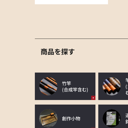
商品を探す
竹竿
(合成竿含む)
創作小物