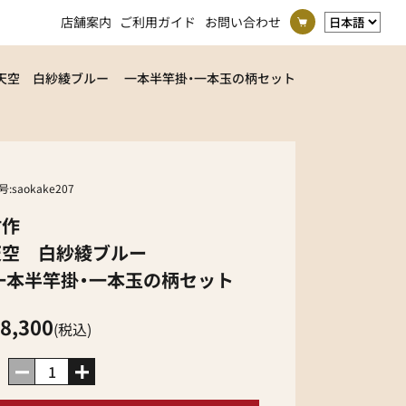
店舗案内
ご利用ガイド
お問い合わせ
時天空 白紗綾ブルー 一本半竿掛・一本玉の柄セット
号:
saokake207
竹作
天空 白紗綾ブルー
本半竿掛・一本玉の柄セット
8,300
(税込)